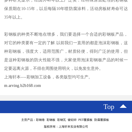
机房彩钢板符合国标一级防火标准，能充分满足机房建设装修的防
火要求。
房彩钢板表面为烤漆钢板，防潮、防霉，耐酸碱、防静电，隔音率
500Hz可达45dB(一般500Hz所产生的噪音为118dB),其计权隔声改善
量相当高。