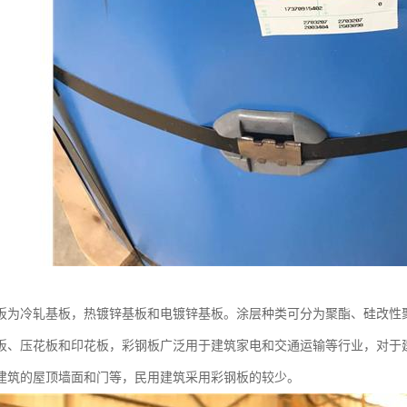
板为冷轧基板，热镀锌基板和电镀锌基板。涂层种类可分为聚酯、硅改性
板、压花板和印花板，彩钢板广泛用于建筑家电和交通运输等行业，对于
建筑的屋顶墙面和门等，民用建筑采用彩钢板的较少。