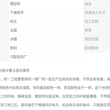
镀铝锌
品名
干燥条件
表面加工状况
抗压
加工定制
全国
类型
涂镀
用途范围
耐刮
配送服务
可配送到厂
过程中要注意的事项
差，同一工程要使用同一钢厂同一批生产出来的彩涂卷。不然会有色差。
把颜色代码核对清楚，有的面漆颜色一样，背漆颜色会不一样，这个也得
加工的时候，像碳油漆、镀铝锌光板这种，压型加工的时候是覆膜，不然
运到工地之后，是存放在干燥通风的地方，如没有合适的地点，只能放在