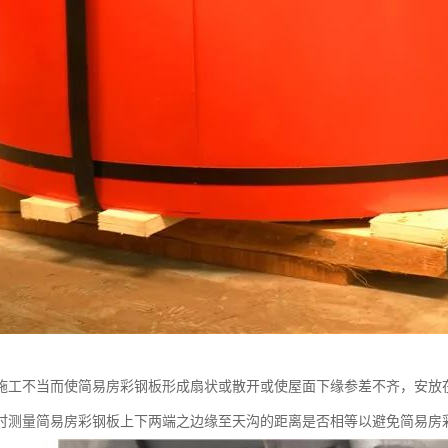
施工不当而使简易房彩钢板形成扇状或散开或使屋面下缘参差不齐，安放
时测量简易房彩钢板上下两端之边缘至天沟的距离是否相等以避免简易房