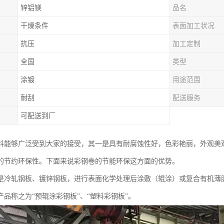
锌铝镁
品名
干燥条件
表面加工状况
抗压
加工定制
全国
类型
涂镀
用途范围
耐刮
配送服务
可配送到厂
料能够广泛受到大家的接受，其一是具有耐腐蚀性好，色彩艳丽，外观美
的节约环保性。下面来说彩钢卷的节能环保这方面的优势。
是冷轧钢板、镀锌钢板，进行表面化学处理后涂敷（辊涂）或复合有机薄膜
产品称之为“预辊涂彩钢板”、“塑料彩钢板”。