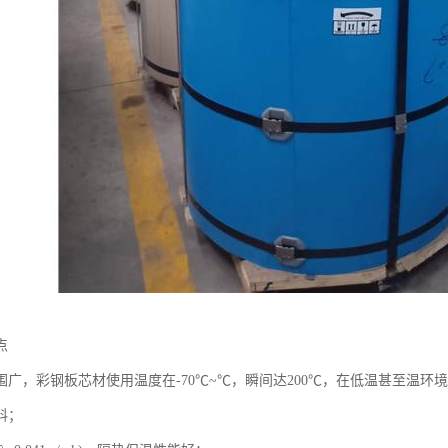
点
围广，彩钢板芯材使用温度在-70℃~℃，瞬间达200℃，在低温甚至温环
料；