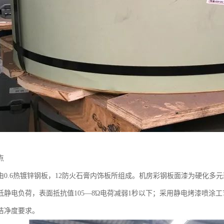
点
由0.6热镀锌钢板，12防火石膏内饰板所组成。机房彩钢板面漆为硬化多
低静电负荷，表面抵抗值105—8Ώ电荷减弱1秒以下；采用静电烤漆喷涂
洁净度要求。