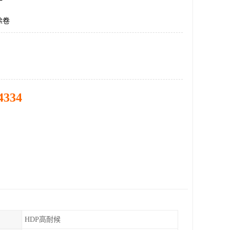
涂卷
4334
HDP高耐候