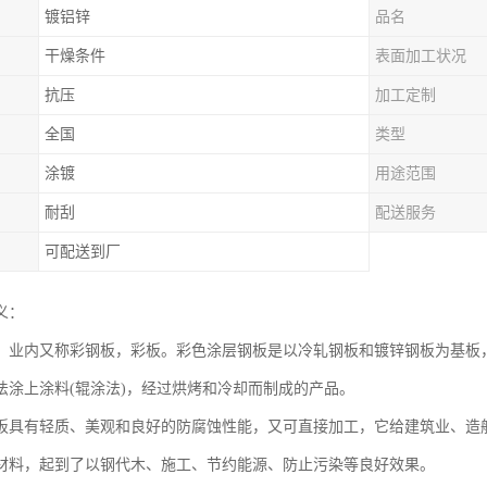
镀铝锌
品名
干燥条件
表面加工状况
抗压
加工定制
全国
类型
涂镀
用途范围
耐刮
配送服务
可配送到厂
义：
，业内又称彩钢板，彩板。彩色涂层钢板是以冷轧钢板和镀锌钢板为基板，
法涂上涂料(辊涂法)，经过烘烤和冷却而制成的产品。
板具有轻质、美观和良好的防腐蚀性能，又可直接加工，它给建筑业、造
材料，起到了以钢代木、施工、节约能源、防止污染等良好效果。