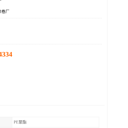
涂卷厂
4334
PE聚酯