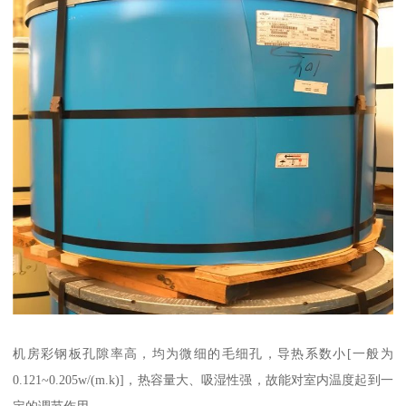
机房彩钢板孔隙率高，均为微细的毛细孔，导热系数小[一般为
0.121~0.205w/(m.k)]，热容量大、吸湿性强，故能对室内温度起到一