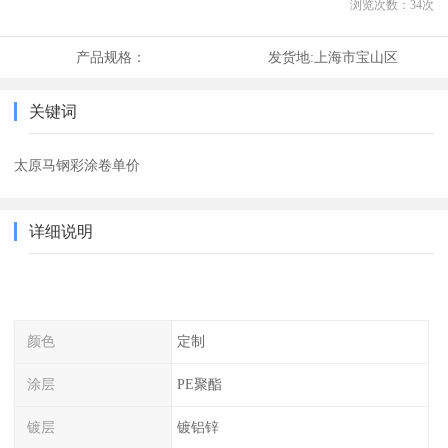
浏览次数：
34
次
产品规格：
发货地:
上海市宝山区
关键词
太原马钢彩涂卷单价
详细说明
颜色
定制
涂层
PE聚酯
镀层
镀铝锌