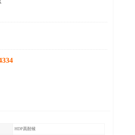
区
4334
HDP高耐候