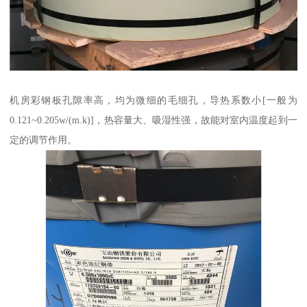
机房彩钢板孔隙率高，均为微细的毛细孔，导热系数小[一般为
0.121~0.205w/(m.k)]，热容量大、吸湿性强，故能对室内温度起到一
定的调节作用。