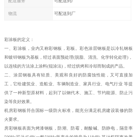
配送服务
可配送到厂
物流
可配送到厂
彩涂板的定义：
一、彩涂板，业内又称彩钢板，彩板。彩色涂层钢板是以冷轧钢板
和镀锌钢板为基板，经过表面预处理(脱脂、清洗、化学转化处理)，
以连续的方法涂上涂料(辊涂法)，经过烘烤和冷却而制成的产品。
二、涂层钢板具有轻质、美观和良好的防腐蚀性能，又可直接加
工，它给建筑业、造船业、车辆制造业、家具行业、电气行业 等提
供了一种新型原材料，起到了以钢代木、施工、节约能源、防止污
染等良好效果。
机房彩钢板符合国标一级防火标准，能充分满足机房建设装修的防
火要求。
房彩钢板表面为烤漆钢板，防潮、防霉，耐酸碱、防静电，隔音率
500Hz可达45dB(一般500Hz所产生的噪音为118dB),其计权隔声改善