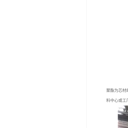
聚酯为芯材
料中心或工