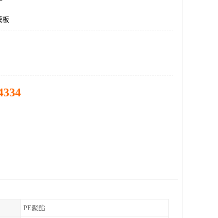
膜板
4334
PE聚酯