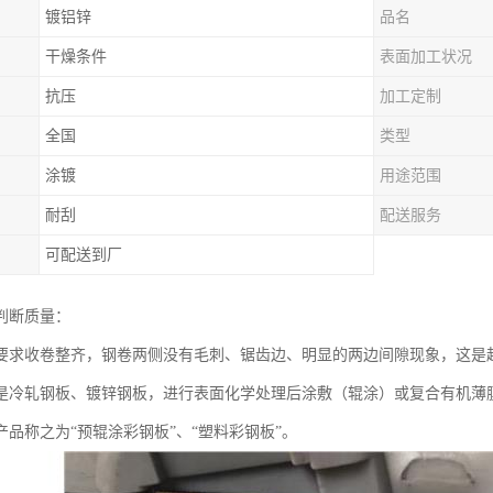
镀铝锌
品名
干燥条件
表面加工状况
抗压
加工定制
全国
类型
涂镀
用途范围
耐刮
配送服务
可配送到厂
判断质量：
要求收卷整齐，钢卷两侧没有毛刺、锯齿边、明显的两边间隙现象，这是
是冷轧钢板、镀锌钢板，进行表面化学处理后涂敷（辊涂）或复合有机薄膜
产品称之为“预辊涂彩钢板”、“塑料彩钢板”。