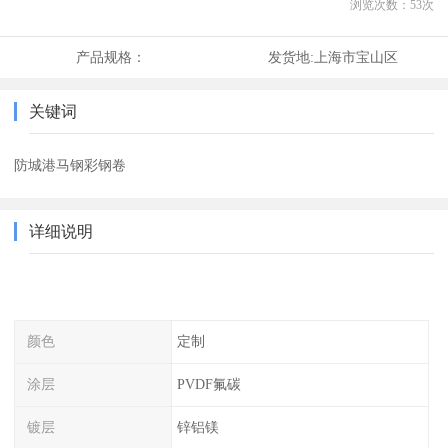
浏览次数：
53
次
产品规格：
发货地:
上海市宝山区
关键词
防城港马钢彩钢卷
详细说明
颜色
定制
涂层
PVDF氟碳
镀层
锌铝镁