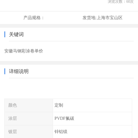
浏览次数：
60
次
产品规格：
发货地:
上海市宝山区
关键词
安徽马钢彩涂卷单价
详细说明
颜色
定制
涂层
PVDF氟碳
镀层
锌铝镁