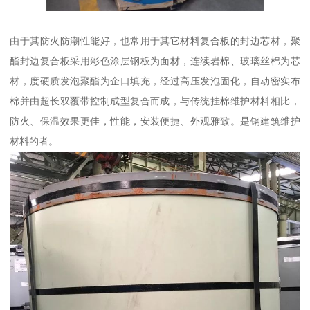
由于其防火防潮性能好，也常用于其它材料复合板的封边芯材，聚
酯封边复合板采用彩色涂层钢板为面材，连续岩棉、玻璃丝棉为芯
材，度硬质发泡聚酯为企口填充，经过高压发泡固化，自动密实布
棉并由超长双覆带控制成型复合而成，与传统挂棉维护材料相比，
防火、保温效果更佳，性能，安装便捷、外观雅致。是钢建筑维护
材料的者。