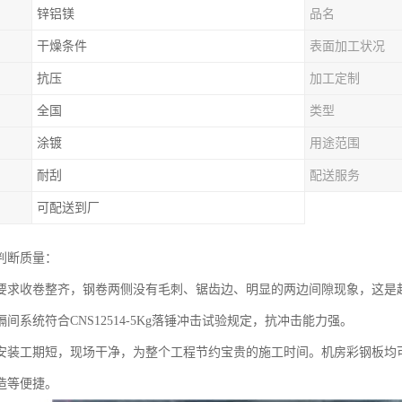
锌铝镁
品名
干燥条件
表面加工状况
抗压
加工定制
全国
类型
涂镀
用途范围
耐刮
配送服务
可配送到厂
判断质量：
要求收卷整齐，钢卷两侧没有毛刺、锯齿边、明显的两边间隙现象，这是
间系统符合CNS12514-5Kg落锤冲击试验规定，抗冲击能力强。
安装工期短，现场干净，为整个工程节约宝贵的施工时间。机房彩钢板均
造等便捷。