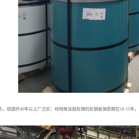
示，经国外40年以上广泛实：经特殊涂层处理的彩钢板保质期在10-15年