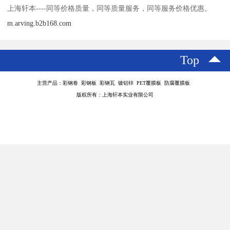
上海轩本----同等价格质量，同等质量服务，同等服务价格优惠。
m.arving.b2b168.com
Top
主营产品：彩钢卷 彩钢板 彩钢瓦 镀铝锌 PET覆膜板 防腐覆膜板
版权所有：上海轩本实业有限公司