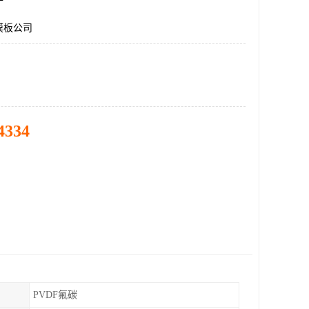
膜板公司
4334
PVDF氟碳