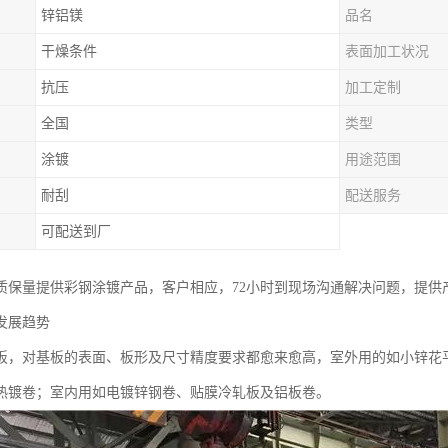
锌铝镁
品名
干燥条件
表面加工状况
抗压
加工定制
全国
类型
涂镀
用途范围
耐刮
配送服务
可配送到厂
质保量提供彩钢涂镀产品，客户相应，72小时到现场沟通解决问题，提供
发展趋势
板，对基板的表面、板形及尺寸精度要求都愈来愈高，室外用的如小锌花
热镀卷；室内用如电镀锌钢卷、贴膜冷轧板及铝板卷。